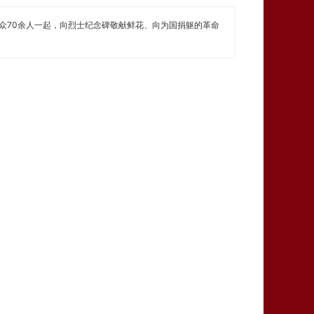
群众70余人一起，向烈士纪念碑敬献鲜花、向为国捐躯的革命