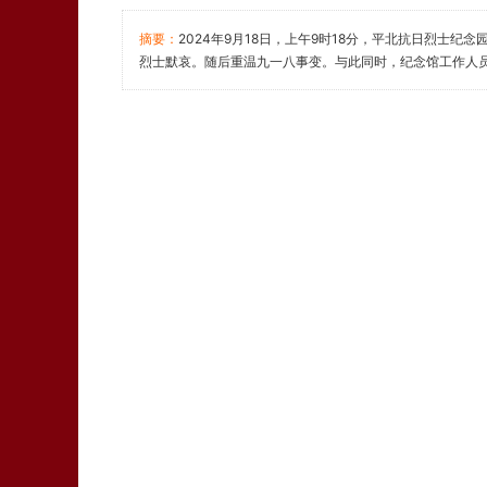
摘要：
2024年9月18日，上午9时18分，平北抗日烈士
烈士默哀。随后重温九一八事变。与此同时，纪念馆工作人