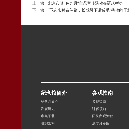
上一篇 : 北京市“红色九月”主题宣传活动在延庆举办
下一篇 : “不忘来时奋斗路，长城脚下话传承”移动的
纪念馆简介
参观指南
纪念园简介
参观指南
发展历史
讲解须知
点亮平北
团队参观流程
组织架构
展厅分布图