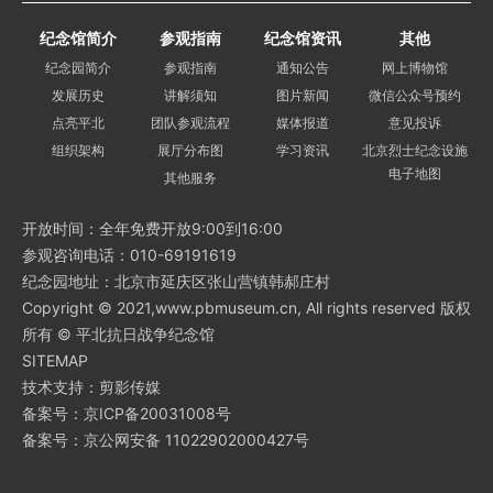
二成头
张广利
马万树
徐长好
徐万会
纪念馆简介
参观指南
纪念馆资讯
其他
谷永俊
白永芝
路景旺
黄进启
谷德全
纪念园简介
参观指南
通知公告
网上博物馆
贾进宝
刘长贵
陈永昌
薛景山
王国秀
发展历史
讲解须知
图片新闻
微信公众号预约
陈文会
陈大保
贺庆甫
杨福友
刘瑞元
点亮平北
团队参观流程
媒体报道
意见投诉
赵长生
王起芳
王 生
杨福忠
韩永发
组织架构
展厅分布图
学习资讯
北京烈士纪念设施
韩瑞通
贺庆佩
贺庆发
李明凯
贺庆翠
电子地图
其他服务
李付香
贺庆树
郑起旺
赵德富
赵长清
王永厂
张万山
邱福生
韩志凤
李长友
开放时间：全年免费开放9:00到16:00
张福泽
李玉怀
陈宝来
岳 三
陈万奎
参观咨询电话：010-69191619
潘仕红
崔维广
韩景扬
纪念园地址：北京市延庆区张山营镇韩郝庄村
Copyright © 2021,www.pbmuseum.cn, All rights reserved 版权
密云县抗日烈士英名录 495名
所有 © 平北抗日战争纪念馆
刘振元
郑若平
王明海
郭秀云
孙长扬
SITEMAP
孙青才
郭士春
郭士瑞
郭瑞祥
谭凤善
技术支持：剪影传媒
沈凤通
李凤清
刘振合
刘会元
王先良
备案号：
京ICP备20031008号
郭井贵
郭士军
郭永安
郭金库
郭勤如
备案号：
京公网安备 11022902000427号
郭万良
张先民
任文全
吴显伶
吴金芳
白殿奎
孙浩稳
孙浩起
李宽山
李廷山