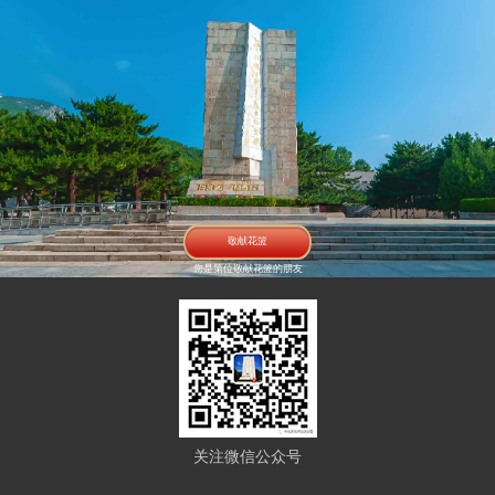
李 玉
刘万才
王文荣
王善庆
陈 富
郝福欣
尹德生
李 和
吴振荣
蔡春林
汇德贤
胡永臣
昌平区抗日烈士英名录 118名
吴偏头
王小三
李宗申
周瑞同
解有林
刘 续
雷志清
刘永瑞
马若洪
刘佳清
杨宝珍
崔丰喜
王德顺
高玉成
王廷海
王春富
张连坤
陈殿荣
徐连才
徐连友
敬献花篮
刘 信
张宗于
于江森
李建忠
潘士昌
您是第
位敬献花篮的朋友
侯得瑞
张西银
邢文山
张彦怀
钟文瑞
陈久和
徐国申
蒋树先
宋 生
张连生
薛丫头
兰起文
贾德旺
张德江
杨马子
杨套子
刘凤田
刘凤军
刘凤喜
刘宝祥
兰正文
张富头
王大林
刘贵年
王殿由
景付珍
张洪勋
景志祥
高大红
刘凤吉
李振江
张 灶
关小五
冯殿银
焦文亮
关注微信公众号
高连海
吴金良
杨玉坤
刘海山
方有德
白 水
于德清
李显林
李 忠
赵德志