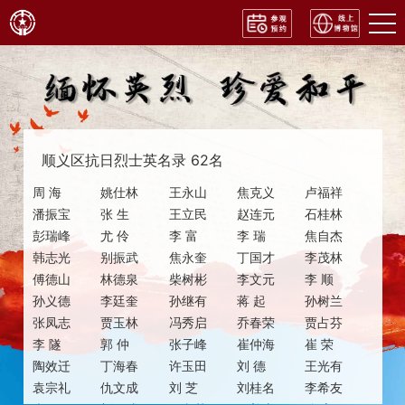
顺义区抗日烈士英名录 62名
周 海
姚仕林
王永山
焦克义
卢福祥
潘振宝
张 生
王立民
赵连元
石桂林
彭瑞峰
尤 伶
李 富
李 瑞
焦自杰
韩志光
别振武
焦永奎
丁国才
李茂林
傅德山
林德泉
柴树彬
李文元
李 顺
孙义德
李廷奎
孙继有
蒋 起
孙树兰
张凤志
贾玉林
冯秀启
乔春荣
贾占芬
李 隧
郭 仲
张子峰
崔仲海
崔 荣
陶效迁
丁海春
许玉田
刘 德
王光有
袁宗礼
仇文成
刘 芝
刘桂名
李希友