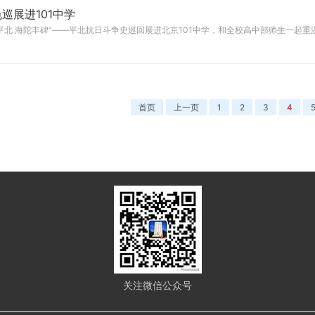
巡展进101中学
色平北 海陀丰碑”——平北抗日斗争史巡回展进北京101中学，和全校高中部师生一起
首页
上一页
1
2
3
4
关注微信公众号