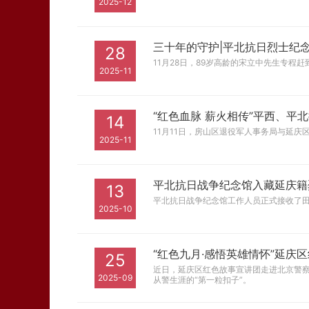
2025-12
三十年的守护|平北抗日烈士纪
28
11月28日，89岁高龄的宋立中先生专
2025-11
“红色血脉 薪火相传”平西、平
14
11月11日，房山区退役军人事务局与延
2025-11
平北抗日战争纪念馆入藏延庆籍
13
平北抗日战争纪念馆工作人员正式接收了
2025-10
“红色九月·感悟英雄情怀”延庆
25
近日，延庆区红色故事宣讲团走进北京警察
2025-09
从警生涯的“第一粒扣子”。