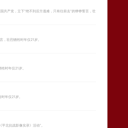
中国共产党，立下“绝不到后方逃难，只有往前去”的铮铮誓言，壮
誓言，壮烈牺牲时年仅21岁。
牺牲时年仅21岁。
牲时年仅21岁。
《平北抗战影像实录》活动”。