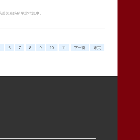
重温艰苦卓绝的平北抗战史。
5
6
7
8
9
10
11
下一页
末页