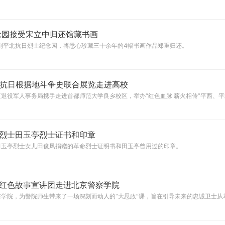
念园接受宋立中归还馆藏书画
程赶到平北抗日烈士纪念园，将悉心珍藏三十余年的4幅书画作品郑重归还。
北抗日根据地斗争史联合展览走进高校
庆区退役军人事务局携手走进首都师范大学良乡校区，举办“红色血脉 薪火相传”平西、
烈士田玉亭烈士证书和印章
田玉亭烈士女儿田俊凤捐赠的革命烈士证明书和田玉亭曾用过的印章。
区红色故事宣讲团走进北京警察学院
学院，为警院师生带来了一场深刻而动人的“大思政”课，旨在引导未来的忠诚卫士