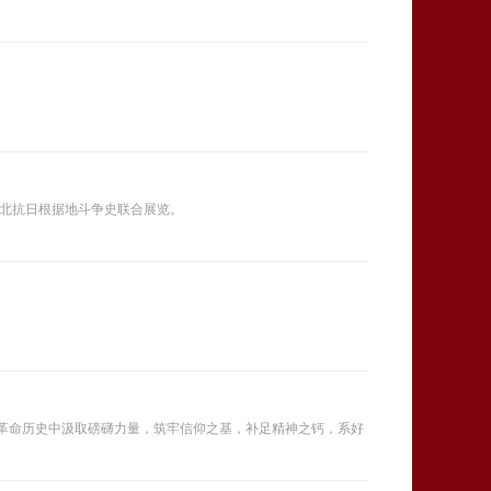
平北抗日根据地斗争史联合展览。
从革命历史中汲取磅礴力量，筑牢信仰之基，补足精神之钙，系好