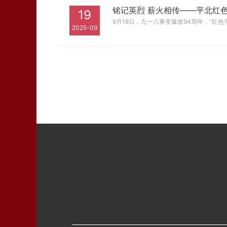
铭记英烈 薪火相传——平北红色
19
9月18日，九一八事变爆发94周年，“红
2025-09