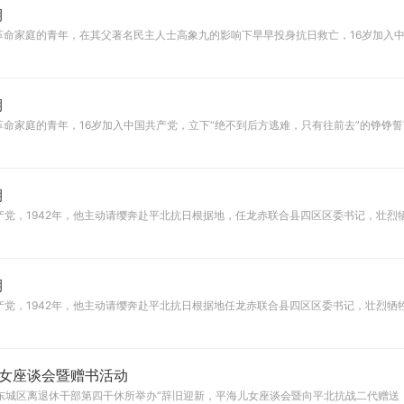
期
潍县革命家庭的青年，在其父著名民主人士高象九的影响下早早投身抗日救亡，16岁加入
期
潍县革命家庭的青年，16岁加入中国共产党，立下“绝不到后方逃难，只有往前去”的铮铮
期
国共产党，1942年，他主动请缨奔赴平北抗日根据地，任龙赤联合县四区区委书记，壮烈
期
国共产党，1942年，他主动请缨奔赴平北抗日根据地任龙赤联合县四区区委书记，壮烈牺
女座谈会暨赠书活动
市东城区离退休干部第四干休所举办“辞旧迎新，平海儿女座谈会暨向平北抗战二代赠送