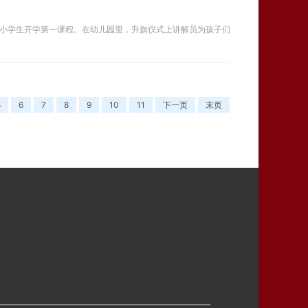
中小学生开学第一课程。在幼儿园里，升旗仪式上讲解员为孩子们
5
6
7
8
9
10
11
下一页
末页