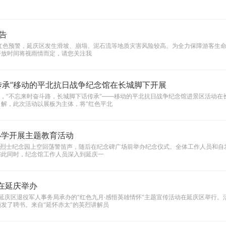
告
开放时间将视雨情而定，请您关注我
传承”移动的平北抗日战争纪念馆在长城脚下开展
之际，“不忘来时奋斗路，长城脚下话传承”——移动的平北抗日战争纪念馆进景区活动
解，此次活动以展板为主体，将“红色平北
小学开展主题教育活动
平北抗日烈士纪念园上空回荡警笛声，随后在纪念碑广场前举办纪念仪式。全体工作人员和
与此同时，纪念馆工作人员深入到延庆一
在延庆举办
、延庆区退役军人事务局承办的“红色九月·感悟英雄情怀”主题宣传活动在延庆区举行
发了聘书。来自“延怀赤太”的英烈讲解员