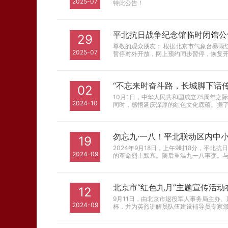
2025-07
特此公告！
平北抗日战争纪念馆临时闭馆公
29
尊敬的观众朋友： 根据北京市气象台暴雨红色预警，延庆区发生滑坡、崩塌、泥石流等地质灾害风险较高。为全力保障游客生命财产安全，平北抗日烈士纪念园自2025年7月29日（周二）起
2025-07
暂停对外开放，网上预约同步暂停，恢复
“不忘来时奋斗路，长城脚下话
02
10月1日，中华人民共和国成立75周年
2024-10
同时，感悟延庆深厚的红色文化底蕴。据了
勿忘九·一八！平北联动区内中
19
2024年9月18日，上午9时18分，
2024-09
的革命烈士默哀。随后重温九一八事变。
北京市“红色九月”主题宣传活动
12
9月11日，由北京市退役军人事务局主办
2024-09
杯，并为英烈讲解员队伍建设辅导员专家颁