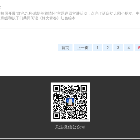
课
校园开展“红色九月·感悟英雄情怀”主题巡回宣讲活动，点亮了延庆幼儿园小朋友、
入班级和孩子们共同阅读《烽火青春》红色绘本
首页
上一页
1
2
3
4
关注微信公众号