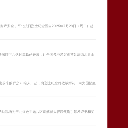
在长城脚下八达岭高铁站开展，让全国各地游客观赏延庆绿水青山
自发前来的群众70余人一起，向烈士纪念碑敬献鲜花、向为国捐躯
。活动现场为平北红色主题片区讲解员大赛获奖选手颁发证书和奖