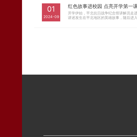
红色故事进校园 点亮开学第一
01
开学伊始，平北抗日战争纪念馆讲解员走进
2024-09
讲述发生在平北地区的英雄故事，随后进